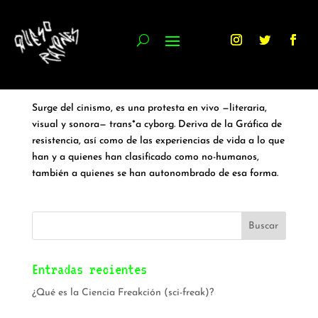
¿Qué es la Ciencia Freakción (sci-freak)?
por
Queso Rayones
|
Abr 4, 2023
|
ciencia freakción (sci-
freak)
Surge del cinismo, es una protesta en vivo —literaria,
visual y sonora— trans*a cyborg. Deriva de la Gráfica de
resistencia, así como de las experiencias de vida a lo que
han y a quienes han clasificado como no-humanos,
también a quienes se han autonombrado de esa forma.
Entradas recientes
¿Qué es la Ciencia Freakción (sci-freak)?